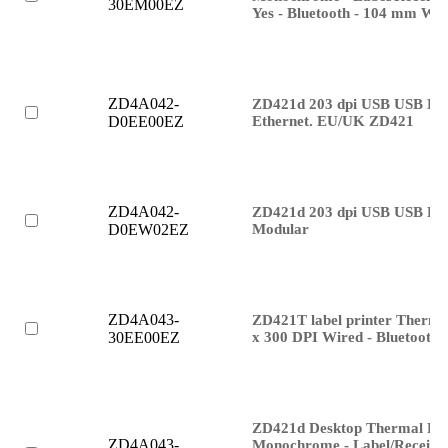
30EM00EZ
Yes - Bluetooth - 104 mm Wi
ZD4A042-
ZD421d 203 dpi USB USB Ho
Ethernet. EU/UK ZD421
D0EE00EZ
ZD4A042-
ZD421d 203 dpi USB USB Hos
Modular
D0EW02EZ
ZD4A043-
ZD421T label printer Thermal
x 300 DPI Wired - Bluetooth
30EE00EZ
ZD421d Desktop Thermal Prin
ZD4A043-
Monochrome - Label/Receipt P