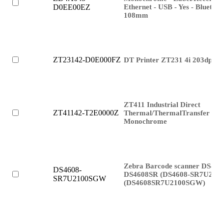
Ethernet - USB - Yes - Blueto
D0EE00EZ
108mm
ZT23142-D0E000FZ
DT Printer ZT231 4i 203dpi D
ZT411 Industrial Direct
ZT41142-T2E0000Z
Thermal/ThermalTransfer Pri
Monochrome
Zebra Barcode scanner DS46
DS4608-
DS4608SR (DS4608-SR7U21
SR7U2100SGW
(DS4608SR7U2100SGW)