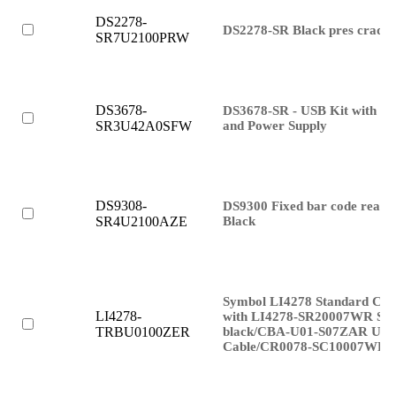
DS2278-
DS2278-SR Black pres cradle
SR7U2100PRW
DS3678-
DS3678-SR - USB Kit with St
and Power Supply
SR3U42A0SFW
DS9308-
DS9300 Fixed bar code read
Black
SR4U2100AZE
Symbol LI4278 Standard Cra
LI4278-
with LI4278-SR20007WR Sca
black/CBA-U01-S07ZAR US
TRBU0100ZER
Cable/CR0078-SC10007WR C