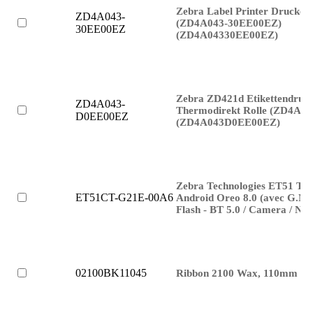
Zebra Label Printer Drucker
ZD4A043-
(ZD4A043-30EE00EZ)
30EE00EZ
(ZD4A04330EE00EZ)
Zebra ZD421d Etikettendruc
ZD4A043-
Thermodirekt Rolle (ZD4A0
D0EE00EZ
(ZD4A043D0EE00EZ)
Zebra Technologies ET51 Tabl
ET51CT-G21E-00A6
Android Oreo 8.0 (avec G.M.
Flash - BT 5.0 / Camera / NF
02100BK11045
Ribbon 2100 Wax, 110mm