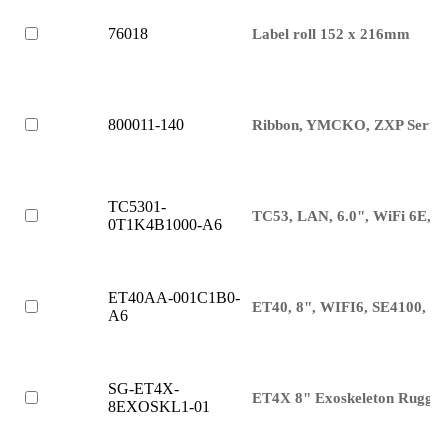
76018
Label roll 152 x 216mm
800011-140
Ribbon, YMCKO, ZXP Series
TC5301-
TC53, LAN, 6.0", WiFi 6E, 
0T1K4B1000-A6
ET40AA-001C1B0-
ET40, 8", WIFI6, SE4100,
A6
SG-ET4X-
ET4X 8" Exoskeleton Rugged
8EXOSKL1-01