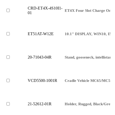
CRD-ET4X-4S10I1-
ET4X Four Slot Charge Only
01
ET51AT-W12E
10.1" DISPLAY, WIN10, IN
20-71043-04R
Stand, gooseneck, intellistand
VCD5500-1001R
Cradle Vehicle MC65/MC55
21-52612-01R
Holder, Rugged, Black/Grey