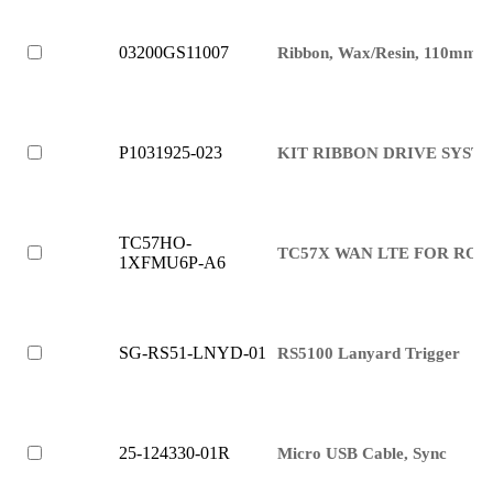
03200GS11007
Ribbon, Wax/Resin, 110mm 
P1031925-023
KIT RIBBON DRIVE SYST
TC57HO-
TC57X WAN LTE FOR ROW,
1XFMU6P-A6
SG-RS51-LNYD-01
RS5100 Lanyard Trigger
25-124330-01R
Micro USB Cable, Sync