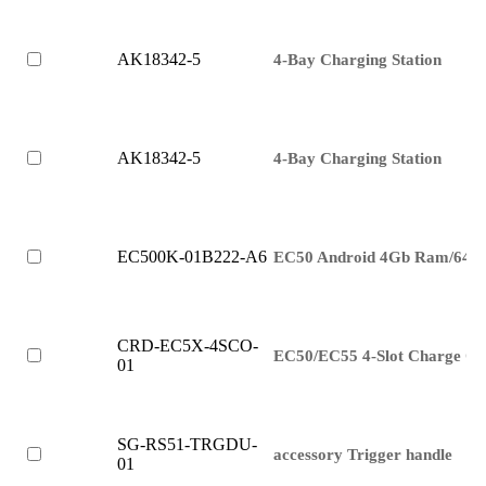
AK18342-5
4-Bay Charging Station
AK18342-5
4-Bay Charging Station
EC500K-01B222-A6
EC50 Android 4Gb Ram/64G
CRD-EC5X-4SCO-
EC50/EC55 4-Slot Charge On
01
SG-RS51-TRGDU-
accessory Trigger handle
01