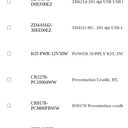
ZD621d 203 dpi USB USB Hos
D0EF00EZ
ZD4AH42-
ZD421t HC. 203 dpi USB US
30EE00EZ
KIT-PWR-12V50W
POWER SUPPLY KIT, INCL
CR2278-
Presentation Cradle, BT,
PC10004WW
CR8178-
DS8178 Presentation cradle
PCM00FBWW