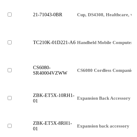
21-71043-0BR
Cup, DS4308, Healthcare, whi
TC210K-01D221-A6
Handheld Mobile Computer
CS6080-
CS6080 Cordless Companion
SR40004VZWW
ZBK-ET5X-10RH1-
Expansion Back Accessory
01
ZBK-ET5X-8RH1-
Expansion back accessory
01