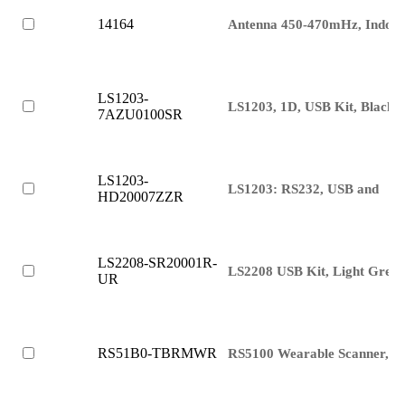
14164
Antenna 450-470mHz, Indoo
LS1203-
LS1203, 1D, USB Kit, Black
7AZU0100SR
LS1203-
LS1203: RS232, USB and
HD20007ZZR
LS2208-SR20001R-
LS2208 USB Kit, Light Grey
UR
RS51B0-TBRMWR
RS5100 Wearable Scanner,