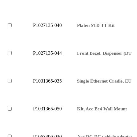
P1027135-040
Platen STD TT Kit
P1027135-044
Front Bezel, Dispenser (DT)
P1031365-035
Single Ethernet Cradle, EU
P1031365-050
Kit, Acc Ec4 Wall Mount
P1063406-030
Acc DC-DC vehicle adapter