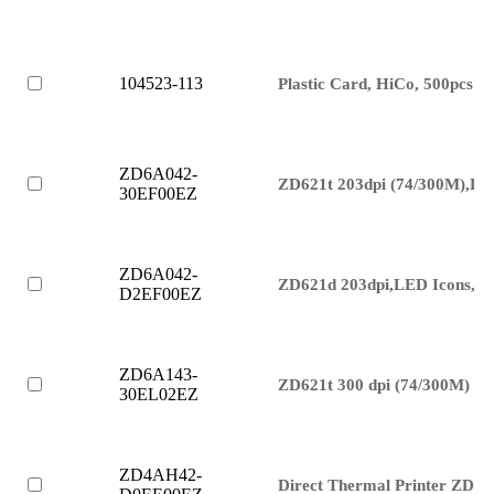
104523-113
Plastic Card, HiCo, 500pcs
ZD6A042-
ZD621t 203dpi (74/300M),L
30EF00EZ
ZD6A042-
ZD621d 203dpi,LED Icons,U
D2EF00EZ
ZD6A143-
ZD621t 300 dpi (74/300M) U
30EL02EZ
ZD4AH42-
Direct Thermal Printer ZD42