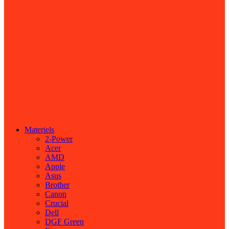
Materiels
2-Power
Acer
AMD
Apple
Asus
Brother
Canon
Crucial
Dell
DGF Green