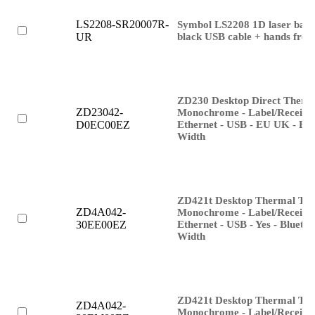
LS2208-SR20007R-
Symbol LS2208 1D laser barc
black USB cable + hands free
UR
ZD230 Desktop Direct Therma
ZD23042-
Monochrome - Label/Receipt P
Ethernet - USB - EU UK - Bl
D0EC00EZ
Width
ZD421t Desktop Thermal Tran
ZD4A042-
Monochrome - Label/Receipt P
Ethernet - USB - Yes - Blueto
30EE00EZ
Width
ZD421t Desktop Thermal Tran
ZD4A042-
Monochrome - Label/Receipt P