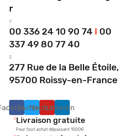
r
00 336 24 10 90 74
I
00
337 49 80 77 40
277 Rue de la Belle Étoile,
95700 Roissy-en-France
Facebook
Twitter
Youtube
Linkedin
Livraison gratuite
Pour tout achat dépassant 1000€