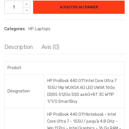
quantité de HP ProBook 440 G11 Intel Core Ultra 7 155U - 16Go
AJOUTER AU PANIER
Categories:
HP
,
Laptops
Description
Avis (0)
Produit:
HP ProBook 440 G11 Intel Core Ultra 7
155U 14p WUXGA AG LED UWVA 16Go
Désignation:
DDR5 512Go SSD ax6G+BT 3C W11P
1/1/0 SmartBuy
HP ProBook 440 G11 Notebook – Intel
Core Ultra 7 – 155U / jusqu’à 4.8 GHz –
Win 11 Pro – Intel Graphics – 16 Go RAM –