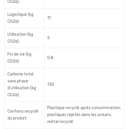
CO2e):
Logistique (kg
11
CO2e):
Utilisation (kg
5
CO2e):
Fin de vie (kg
0.8
CO2e):
Carbone total
sans phase
130
d’utilisation (kg
CO2e):
Plastique recyclé après consommation,
Contenu recyclé
plastiques rejetés dans les océans,
du produit:
métal recyclé