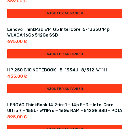
659,00
€
AJOUTER AU PANIER
Lenovo ThinkPad E14 G5 Intel Core i5-1335U 14p
WUXGA 16Go 512Go SSD
695,00
€
AJOUTER AU PANIER
HP 250 G10 NOTEBOOK- i5-1334U -8/512-W11H
435,00
€
AJOUTER AU PANIER
LENOVO ThinkBook 14 2-in-1 – 14p FHD – Intel Core
Ultra 7 – 155U- W11Pro – 16Go RAM – 512GB SSD – PC IA
895,00
€