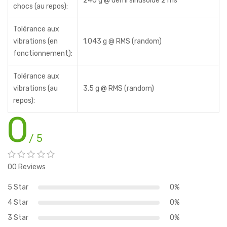
240 g @ demi sinusoîde 2 ms
chocs (au repos):
Tolérance aux
vibrations (en
1.043 g @ RMS (random)
fonctionnement):
Tolérance aux
vibrations (au
3.5 g @ RMS (random)
repos):
0
/ 5
00 Reviews
5 Star
0%
4 Star
0%
3 Star
0%