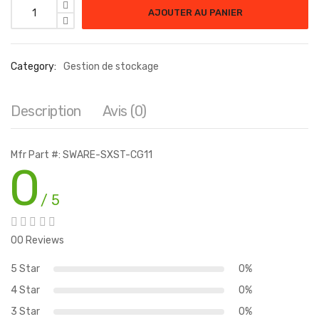
AJOUTER AU PANIER
Category:
Gestion de stockage
Description
Avis (0)
Mfr Part #: SWARE-SXST-CG11
0
/ 5
00 Reviews
5 Star
0%
4 Star
0%
3 Star
0%