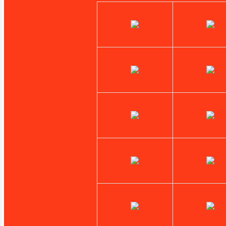
Targus
Toshiba
Tp-Link
Verbatim
Western Digital
Xerox
Zebra