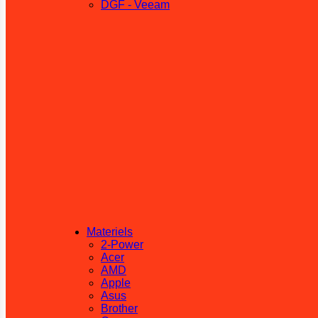
DGF - Veeam
Materiels
2-Power
Acer
AMD
Apple
Asus
Brother