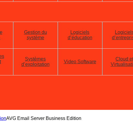
e
Gestion du
Logiciels
Logiciel
e
système
d’éducation
d’entrepri
es
Systèmes
Cloud e
t
Video Software
d’exploitation
Virtualisat
ion
AVG Email Server Business Edition