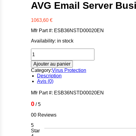
AVG Email Server Busi
1063,60
€
Mfr Part #: ESB36NSTD00020EN
Availability:
in stock
quantité
de
AVG
Ajouter au panier
Email
Category:
Virus Protection
Server
Description
Business
Avis (0)
Edition
Mfr Part #: ESB36NSTD00020EN
0
/ 5
00 Reviews
5
Star