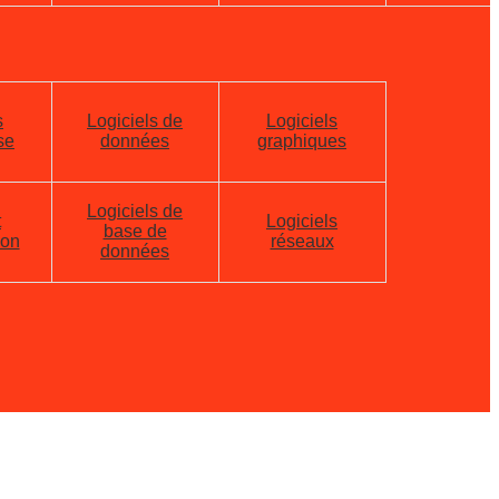
s
Logiciels de
Logiciels
se
données
graphiques
Logiciels de
t
Logiciels
base de
ion
réseaux
données