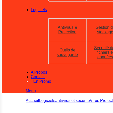
Logiciels
Antivirus &
Gestion d
Protection
stockag
Sécurité d
Outils de
fichiers e
sauvegarde
données
A Propos
Contact
En Promo
Menu
Accueil
Logiciels
antivirus et sécurité
Virus Protect