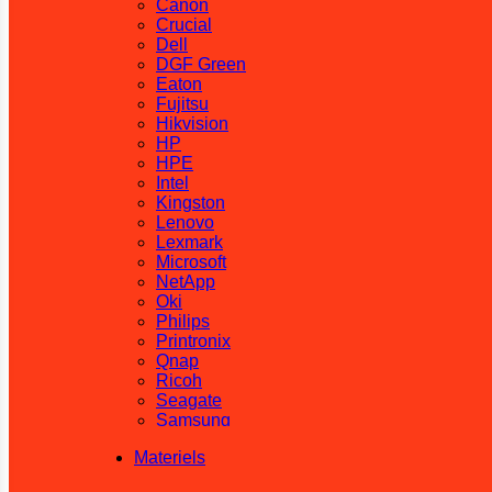
Canon
Crucial
Dell
DGF Green
Eaton
Fujitsu
Hikvision
HP
HPE
Intel
Kingston
Lenovo
Lexmark
Microsoft
NetApp
Oki
Philips
Printronix
Qnap
Ricoh
Seagate
Samsung
SanDisk
Materiels
Sharp
Synology