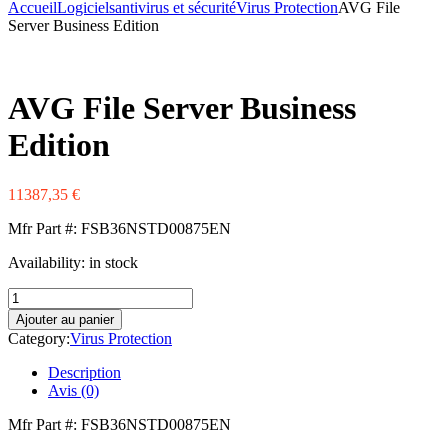
Accueil
Logiciels
antivirus et sécurité
Virus Protection
AVG File
Verbatim
Server Business Edition
Western Digital
Xerox
Zebra
AVG File Server Business
Edition
11387,35
€
Mfr Part #: FSB36NSTD00875EN
Availability:
in stock
Ajouter au panier
Category:
Virus Protection
Description
Avis (0)
Mfr Part #: FSB36NSTD00875EN