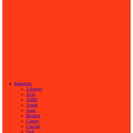
Materiels
2-Power
Acer
AMD
Apple
Asus
Brother
Canon
Crucial
Dell