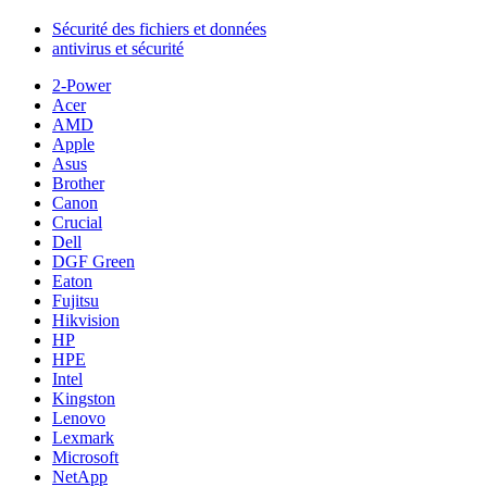
Sécurité des fichiers et données
antivirus et sécurité
2-Power
Acer
AMD
Apple
Asus
Brother
Canon
Crucial
Dell
DGF Green
Eaton
Fujitsu
Hikvision
HP
HPE
Intel
Kingston
Lenovo
Lexmark
Microsoft
NetApp