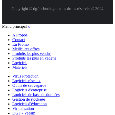
Copyright © dgftechnologie
.
tous droits réservés © 2024
Menu principal
x
A Propos
Contact
En Promo
Meilleures offres
Produits les plus vendus
Produits les plus en vedette
Logiciels
Materiels
Virus Protection
Logiciels réseaux
Outils de sauvegarde
Logiciels d'entreprise
Logiciels de base de données
Gestion de stockage
Logiciels d'éducation
Virtualisation
DGF - Veeam