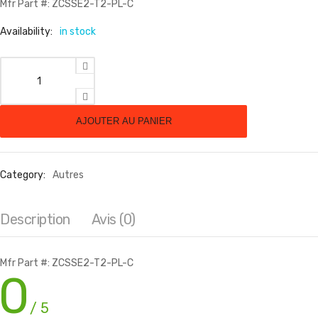
Mfr Part #: ZCSSE2-T2-PL-C
Availability:
in stock
quantité de CLB STD ED MLBX PERP 250 2499 MLBXES
AJOUTER AU PANIER
Category:
Autres
Description
Avis (0)
Mfr Part #: ZCSSE2-T2-PL-C
0
/ 5