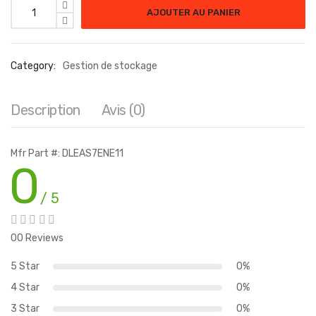
AJOUTER AU PANIER
Category:
Gestion de stockage
Description
Avis (0)
Mfr Part #: DLEAS7ENE11
0
/ 5
00 Reviews
5 Star
0%
4 Star
0%
3 Star
0%