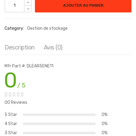
quantité de DEVL SRCH SVR ADDON LIC-RNW SUP 1MILL FILES
AJOUTER AU PANIER
Category:
Gestion de stockage
Description
Avis (0)
Mfr Part #: DLEAR5ENE11
0
/ 5
00 Reviews
5 Star
0%
4 Star
0%
3 Star
0%