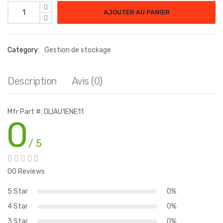
quantité de DEVLCK CORE FOR MAC UPG-LIC 1Y SUP 5-49 END
AJOUTER AU PANIER
Category:
Gestion de stockage
Description
Avis (0)
Mfr Part #: DLIAU1ENE11
0
/ 5
00 Reviews
5 Star
0%
4 Star
0%
3 Star
0%