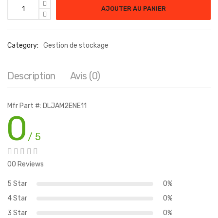
AJOUTER AU PANIER
Category:
Gestion de stockage
Description
Avis (0)
Mfr Part #: DLJAM2ENE11
0
/ 5
00 Reviews
5 Star
0%
4 Star
0%
3 Star
0%