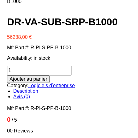
B1000
Xerox
Zebra
DR-VA-SUB-SRP-B1000
56238,00
€
Mfr Part #: R-PI-S-PP-B-1000
Availability:
in stock
quantité
de
Ajouter au panier
DR-
VA-
Category:
Logiciels d'entreprise
SUB-
Description
SRP-
Avis (0)
B1000
Mfr Part #: R-PI-S-PP-B-1000
0
/ 5
00 Reviews