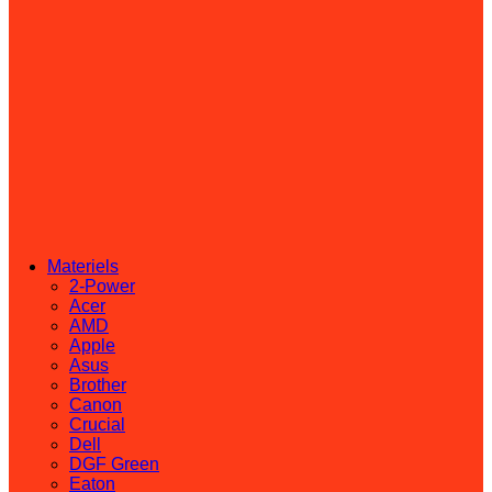
Materiels
2-Power
Acer
AMD
Apple
Asus
Brother
Canon
Crucial
Dell
DGF Green
Eaton