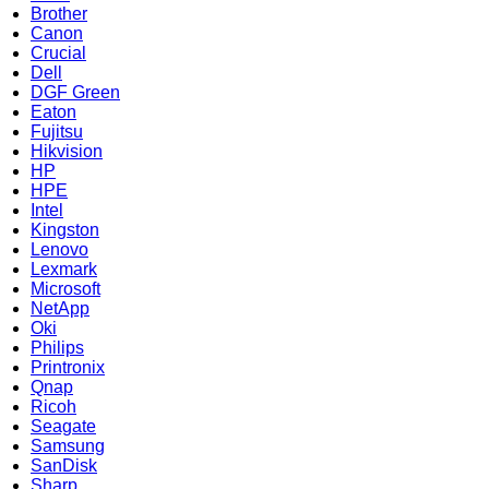
Brother
Canon
Crucial
Dell
DGF Green
Eaton
Fujitsu
Hikvision
HP
HPE
Intel
Kingston
Lenovo
Lexmark
Microsoft
NetApp
Oki
Philips
Printronix
Qnap
Ricoh
Seagate
Samsung
SanDisk
Sharp