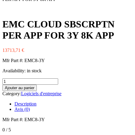
Western Digital
Xerox
Zebra
EMC CLOUD SBSCRPTN
PER APP FOR 3Y 8K APP
13713,71
€
Mfr Part #: EMC8-3Y
Availability:
in stock
quantité
de
Ajouter au panier
EMC
Category:
Logiciels d'entreprise
CLOUD
SBSCRPTN
Description
PER
Avis (0)
APP
FOR
Mfr Part #: EMC8-3Y
3Y
8K
0
/ 5
APP