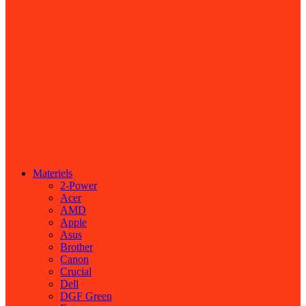
Materiels
2-Power
Acer
AMD
Apple
Asus
Brother
Canon
Crucial
Dell
DGF Green