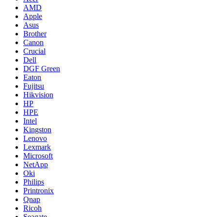
AMD
Apple
Asus
Brother
Canon
Crucial
Dell
DGF Green
Eaton
Fujitsu
Hikvision
HP
HPE
Intel
Kingston
Lenovo
Lexmark
Microsoft
NetApp
Oki
Philips
Printronix
Qnap
Ricoh
Seagate