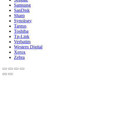
Samsung
SanDisk
Sharp
Synology
Targus
Toshiba
Tp-Link
Verbatim
Western Digital
Xerox
Zebra