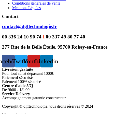
Conditions générales de vente
Mentions Légales
Contact
contact@dgftechnologie.fr
00 336 24 10 90 74
I
00 337 49 80 77 40
277 Rue de la Belle Étoile, 95700 Roissy-en-France
acebook
Twitter
Youtube
Linkedin
Livraison gratuite
Pour tout achat dépassant 1000€
Paiement sécurisé
Paiement 100% sécurisé
Centre d'aide 5/7j
De 9h00 - 18h00
Service Delivery
Accompagnement garantie constructeur
Copyright © dgftechnologie
.
tous droits réservés © 2024