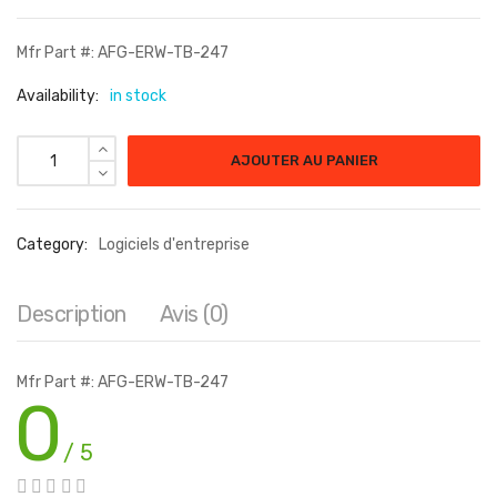
Mfr Part #: AFG-ERW-TB-247
Availability:
in stock
quantité de ERW IBM DATASTAGE FWD ENGINEER CNNCTR ON-
AJOUTER AU PANIER
Category:
Logiciels d'entreprise
Description
Avis (0)
Mfr Part #: AFG-ERW-TB-247
0
/ 5