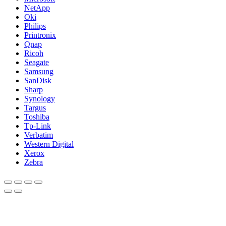
NetApp
Oki
Philips
Printronix
Qnap
Ricoh
Seagate
Samsung
SanDisk
Sharp
Synology
Targus
Toshiba
Tp-Link
Verbatim
Western Digital
Xerox
Zebra