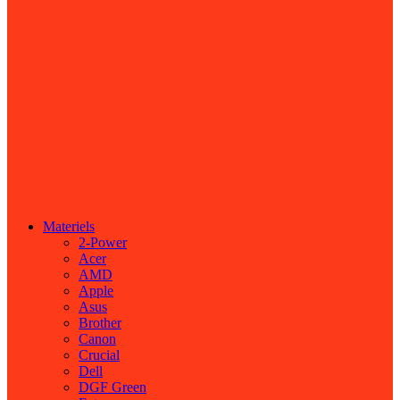
Materiels
2-Power
Acer
AMD
Apple
Asus
Brother
Canon
Crucial
Dell
DGF Green