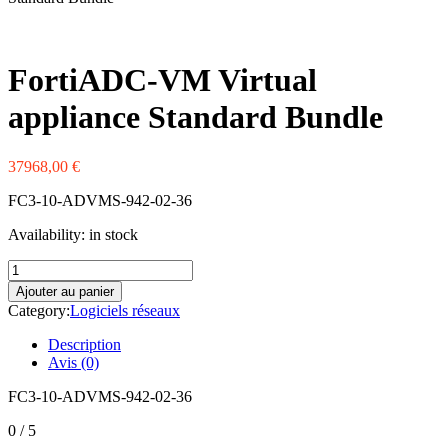
Western Digital
Xerox
Zebra
FortiADC-VM Virtual
appliance Standard Bundle
37968,00
€
FC3-10-ADVMS-942-02-36
Availability:
in stock
quantité
de
Ajouter au panier
FortiADC-
Category:
Logiciels réseaux
VM
Virtual
Description
appliance
Avis (0)
Standard
Bundle
FC3-10-ADVMS-942-02-36
0
/ 5