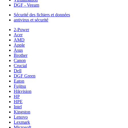
DGF - Veeam
Sécurité des fichiers et données
antivirus et sécurité
2-Power
Acer
AMD
Apple
Asus
Brother
Canon
Crucial
Dell
DGF Green
Eaton
Fujitsu
Hikvision
HP
HPE
Intel
Kingston
Lenovo
Lexmark
Microsoft