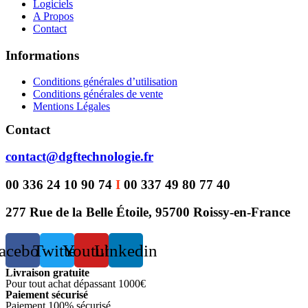
Logiciels
A Propos
Contact
Informations
Conditions générales d’utilisation
Conditions générales de vente
Mentions Légales
Contact
contact@dgftechnologie.fr
00 336 24 10 90 74
I
00 337 49 80 77 40
277 Rue de la Belle Étoile, 95700 Roissy-en-France
acebook
Twitter
Youtube
Linkedin
Livraison gratuite
Pour tout achat dépassant 1000€
Paiement sécurisé
Paiement 100% sécurisé