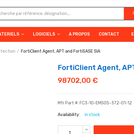
ATERIELS
LOGICIELS
A PROPOS
CONTACT
E
otection
FortiClient Agent, APT and FortiSASE SIA
FortiClient Agent, AP
98702,00
€
Mfr Part #: FC3-10-EMS05-372-01-12
Availability:
in stock