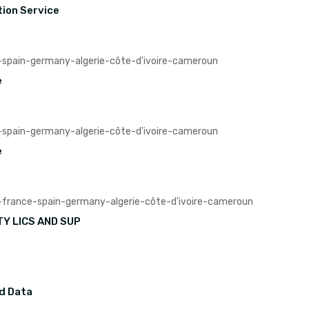
ion Service
e
e
Y LICS AND SUP
ed Data