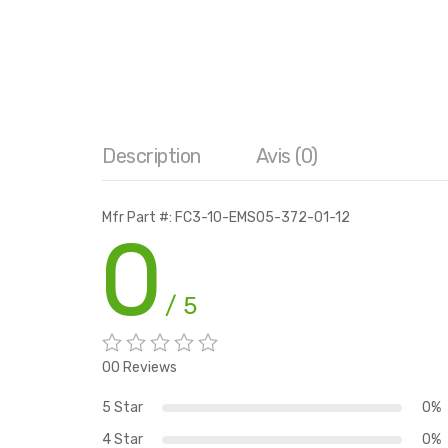
Description
Avis (0)
Mfr Part #: FC3-10-EMS05-372-01-12
0
/ 5
00 Reviews
5 Star
0%
4 Star
0%