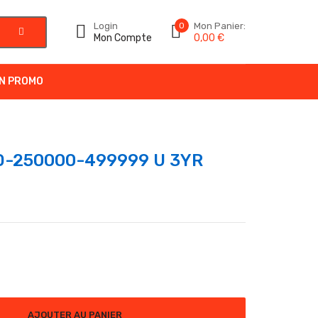
Login
0
Mon Panier:
Mon Compte
0,00
€
N PROMO
D-250000-499999 U 3YR
-250000-499999 U 3YR
AJOUTER AU PANIER