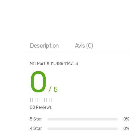
Description
Avis (0)
Mfr Part #: KL48841A7TS
0
/ 5
00 Reviews
5 Star
0%
4 Star
0%