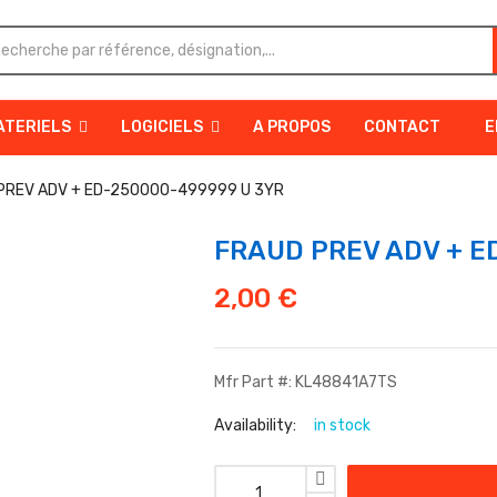
ATERIELS
LOGICIELS
A PROPOS
CONTACT
E
PREV ADV + ED-250000-499999 U 3YR
FRAUD PREV ADV + E
2,00
€
Mfr Part #: KL48841A7TS
Availability:
in stock
quantité de FRAUD PREV ADV + ED