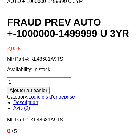
AUTO +-1000000-1499999 U 3YR
Xerox
Zebra
FRAUD PREV AUTO
+-1000000-1499999 U 3YR
2,00
€
Mfr Part #: KL48681A9TS
Availability:
in stock
quantité
de
Ajouter au panier
FRAUD
PREV
Category:
Logiciels d'entreprise
AUTO
Description
+-1000000-
Avis (0)
1499999
U
Mfr Part #: KL48681A9TS
3YR
0
/ 5