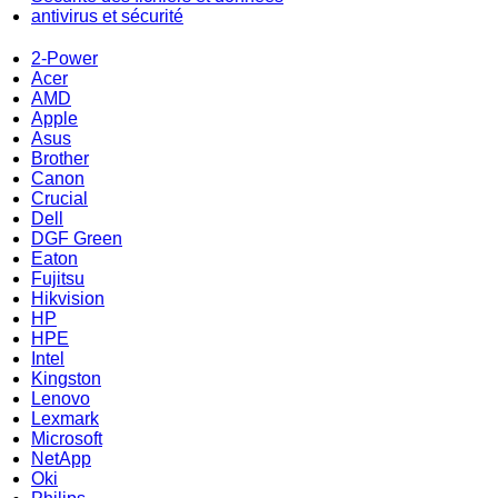
antivirus et sécurité
2-Power
Acer
AMD
Apple
Asus
Brother
Canon
Crucial
Dell
DGF Green
Eaton
Fujitsu
Hikvision
HP
HPE
Intel
Kingston
Lenovo
Lexmark
Microsoft
NetApp
Oki