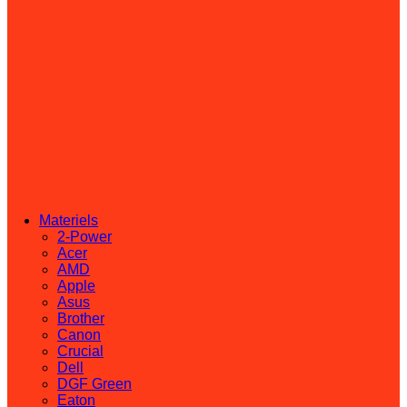
Materiels
2-Power
Acer
AMD
Apple
Asus
Brother
Canon
Crucial
Dell
DGF Green
Eaton