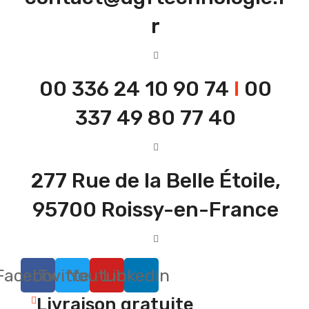
r
00 336 24 10 90 74
I
00
337 49 80 77 40
277 Rue de la Belle Étoile,
95700 Roissy-en-France
Facebook
Twitter
Youtube
Linkedin
Livraison gratuite