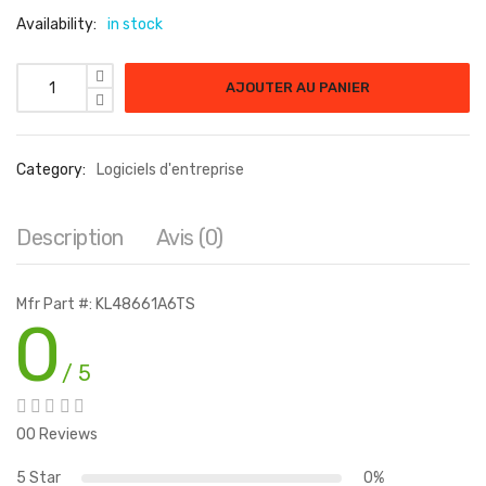
Availability:
in stock
quantité de FRAUD PREV AUTO A ED-100000-249999 U 3YR
AJOUTER AU PANIER
Category:
Logiciels d'entreprise
Description
Avis (0)
Mfr Part #: KL48661A6TS
0
/ 5
00 Reviews
5 Star
0%