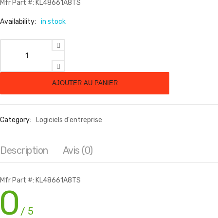
Mfr Part #: KL48661A8TS
Availability:
in stock
quantité de FRAUD PREV AUTO A ED-500000-999999 U 3YR
AJOUTER AU PANIER
Category:
Logiciels d'entreprise
Description
Avis (0)
Mfr Part #: KL48661A8TS
0
/ 5