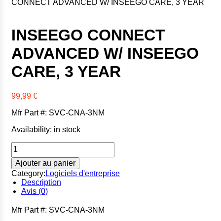
CONNECT ADVANCED W/ INSEEGO CARE, 3 YEAR
Xerox
Zebra
INSEEGO CONNECT
ADVANCED W/ INSEEGO
CARE, 3 YEAR
99,99
€
Mfr Part #: SVC-CNA-3NM
Availability:
in stock
quantité
de
Ajouter au panier
INSEEGO
CONNECT
Category:
Logiciels d'entreprise
ADVANCED
Description
W/
Avis (0)
INSEEGO
CARE,
Mfr Part #: SVC-CNA-3NM
3