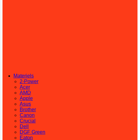
Materiels
2-Power
Acer
AMD
Apple
Asus
Brother
Canon
Crucial
Dell
DGF Green
Eaton