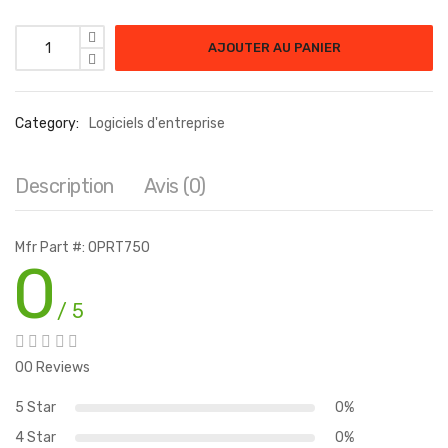
AJOUTER AU PANIER
Category:
Logiciels d'entreprise
Description
Avis (0)
Mfr Part #: OPRT750
0
/ 5
00 Reviews
5 Star
0%
4 Star
0%