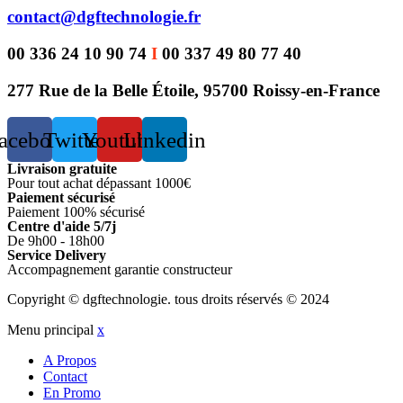
contact@dgftechnologie.fr
00 336 24 10 90 74
I
00 337 49 80 77 40
277 Rue de la Belle Étoile, 95700 Roissy-en-France
acebook
Twitter
Youtube
Linkedin
Livraison gratuite
Pour tout achat dépassant 1000€
Paiement sécurisé
Paiement 100% sécurisé
Centre d'aide 5/7j
De 9h00 - 18h00
Service Delivery
Accompagnement garantie constructeur
Copyright © dgftechnologie
.
tous droits réservés © 2024
Menu principal
x
A Propos
Contact
En Promo