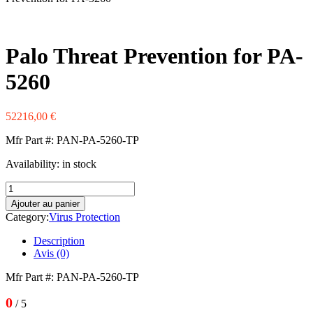
Western Digital
Xerox
Zebra
Palo Threat Prevention for PA-
5260
52216,00
€
Mfr Part #: PAN-PA-5260-TP
Availability:
in stock
quantité
de
Ajouter au panier
Palo
Category:
Virus Protection
Threat
Prevention
Description
for
Avis (0)
PA-
5260
Mfr Part #: PAN-PA-5260-TP
0
/ 5