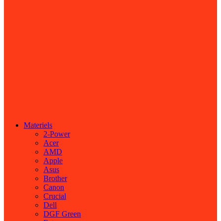
Materiels
2-Power
Acer
AMD
Apple
Asus
Brother
Canon
Crucial
Dell
DGF Green