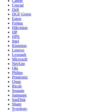
Canon
Crucial
Dell
DGF Green
Eaton
Fujitsu
Hikvision
HP
HPE
Intel
Kingston
Lenovo
Lexmark
Microsoft
NetApp
Oki
Philips
Printronix
Qnap
Ricoh
Seagate
Samsung
SanDisk
Sharp
Synology