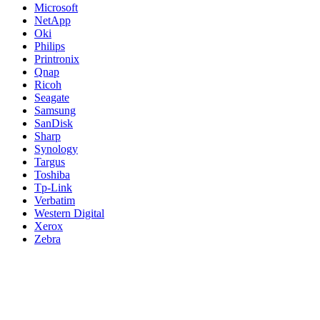
Microsoft
NetApp
Oki
Philips
Printronix
Qnap
Ricoh
Seagate
Samsung
SanDisk
Sharp
Synology
Targus
Toshiba
Tp-Link
Verbatim
Western Digital
Xerox
Zebra