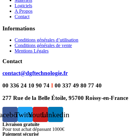
Materiels
Logiciels
A Propos
Contact
Informations
Conditions générales d’utilisation
Conditions générales de vente
Mentions Légales
Contact
contact@dgftechnologie.fr
00 336 24 10 90 74
I
00 337 49 80 77 40
277 Rue de la Belle Étoile, 95700 Roissy-en-France
acebook
Twitter
Youtube
Linkedin
Livraison gratuite
Pour tout achat dépassant 1000€
Paiement sécurisé