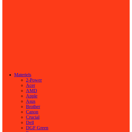
Materiels
2-Power
Acer
AMD
Apple
Asus
Brother
Canon
Crucial
Dell
DGF Green