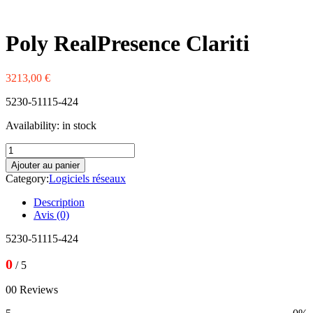
Western Digital
Xerox
Zebra
Poly RealPresence Clariti
3213,00
€
5230-51115-424
Availability:
in stock
quantité
de
Ajouter au panier
Poly
Category:
Logiciels réseaux
RealPresence
Clariti
Description
Avis (0)
5230-51115-424
0
/ 5
00 Reviews