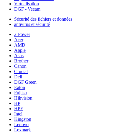
Virtualisation
DGF - Veeam
Sécurité des fichiers et données
antivirus et sécurité
2-Power
Acer
AMD
Apple
Asus
Brother
Canon
Crucial
Dell
DGF Green
Eaton
Fujitsu
Hikvision
HP
HPE
Intel
Kingston
Lenovo
Lexmark