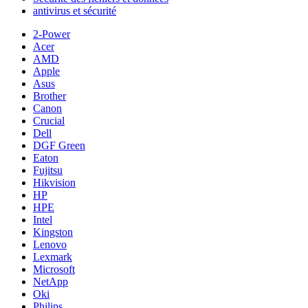
antivirus et sécurité
2-Power
Acer
AMD
Apple
Asus
Brother
Canon
Crucial
Dell
DGF Green
Eaton
Fujitsu
Hikvision
HP
HPE
Intel
Kingston
Lenovo
Lexmark
Microsoft
NetApp
Oki
Philips