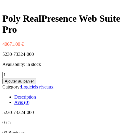
Western Digital
Xerox
Zebra
Poly RealPresence Web Suite
Pro
40671,00
€
5230-73324-000
Availability:
in stock
quantité
de
Ajouter au panier
Poly
Category:
Logiciels réseaux
RealPresence
Web
Description
Suite
Avis (0)
Pro
5230-73324-000
0
/ 5
00 Reviews