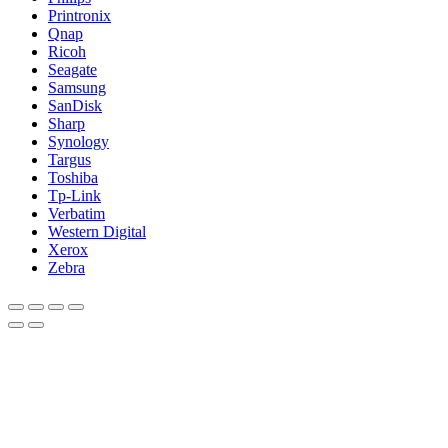
Printronix
Qnap
Ricoh
Seagate
Samsung
SanDisk
Sharp
Synology
Targus
Toshiba
Tp-Link
Verbatim
Western Digital
Xerox
Zebra