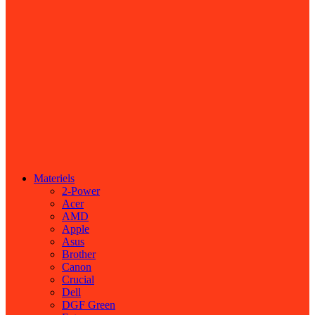
Materiels
2-Power
Acer
AMD
Apple
Asus
Brother
Canon
Crucial
Dell
DGF Green