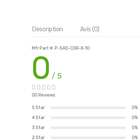
Description
Avis (0)
Mfr Part #: P-SAS-COR-X-10
0
/ 5
00 Reviews
5 Star
0%
4 Star
0%
3 Star
0%
2 Star
0%