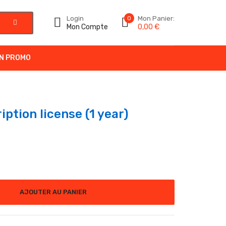
Login
0
Mon Panier:
Mon Compte
0,00
€
N PROMO
ption license (1 year)
ion license (1 year)
AJOUTER AU PANIER