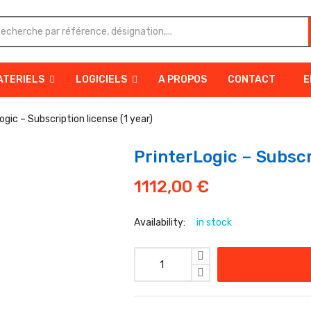
ATERIELS
LOGICIELS
A PROPOS
CONTACT
E
ogic – Subscription license (1 year)
PrinterLogic – Subscri
1112,00
€
Availability:
in stock
quantité de PrinterLogic - Subscript