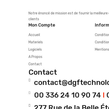
Notre énoncé de mission est de fournir la meilleure
clients
Mon Compte
Infor
Accueil
Condition
Materiels
Conditio
Logiciels
Mentions
A Propos
Contact
Contact
contact@dgftechnolo
00 336 24 10 90 74
I
0
277 Rue de la Belle É