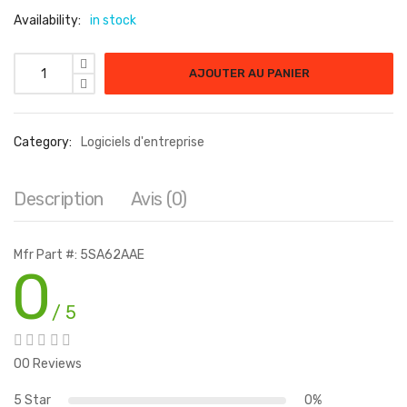
Availability:
in stock
AJOUTER AU PANIER
Category:
Logiciels d'entreprise
Description
Avis (0)
Mfr Part #: 5SA62AAE
0
/ 5
00 Reviews
5 Star
0%