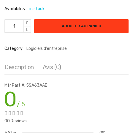
Availability:
in stock
quantité de PRINTERON ENTERPRISE 500 PTR E-LTU
AJOUTER AU PANIER
Category:
Logiciels d'entreprise
Description
Avis (0)
Mfr Part #: 5SA63AAE
0
/ 5
00 Reviews
5 Star
0%