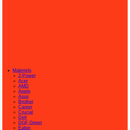
Materiels
2-Power
Acer
AMD
Apple
Asus
Brother
Canon
Crucial
Dell
DGF Green
Eaton