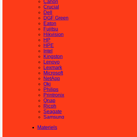
Canon
Crucial
Dell
DGF Green
Eaton
Fujitsu
Hikvision
HP
HPE
Intel
Kingston
Lenovo
Lexmark
Microsoft
NetApp
Oki
Philips
Printronix
Qnap
Ricoh
Seagate
Samsung
SanDisk
Materiels
Sharp
Synology