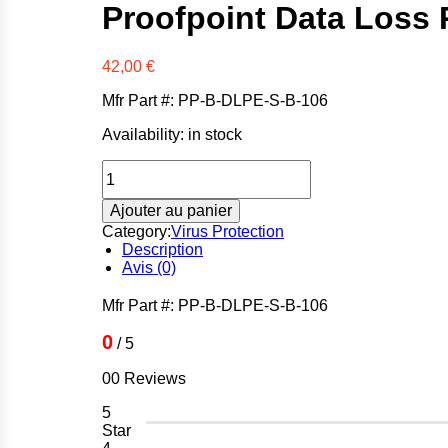
Proofpoint Data Loss 
42,00
€
Mfr Part #: PP-B-DLPE-S-B-106
Availability:
in stock
quantité
de
Proofpoint
Ajouter au panier
Data
Category:
Virus Protection
Loss
Description
Prevention
Avis (0)
and
Encryption
Mfr Part #: PP-B-DLPE-S-B-106
0
/ 5
00 Reviews
5
Star