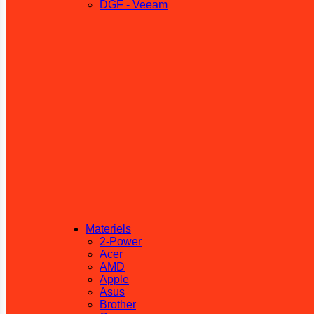
DGF - Veeam
Materiels
2-Power
Acer
AMD
Apple
Asus
Brother