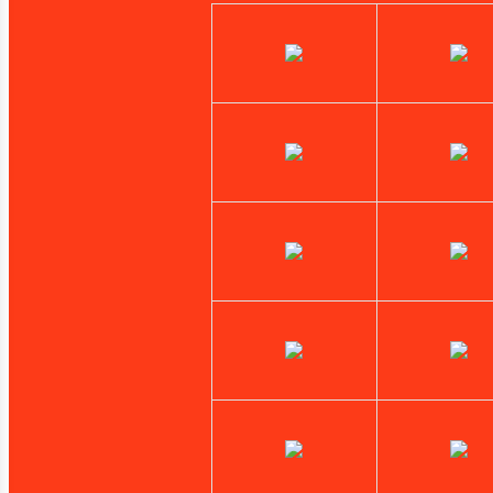
Targus
Toshiba
Tp-Link
Verbatim
Western Digital
Xerox
Zebra