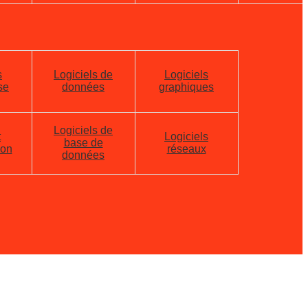
s
Logiciels de
Logiciels
se
données
graphiques
Logiciels de
t
Logiciels
base de
ion
réseaux
données