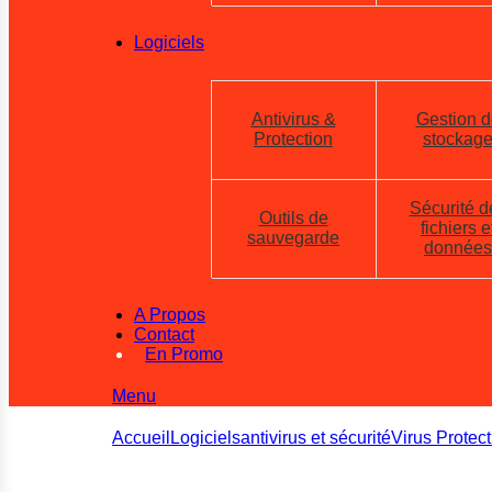
Logiciels
Antivirus &
Gestion d
Protection
stockag
Sécurité d
Outils de
fichiers e
sauvegarde
données
A Propos
Contact
En Promo
Menu
Accueil
Logiciels
antivirus et sécurité
Virus Protect