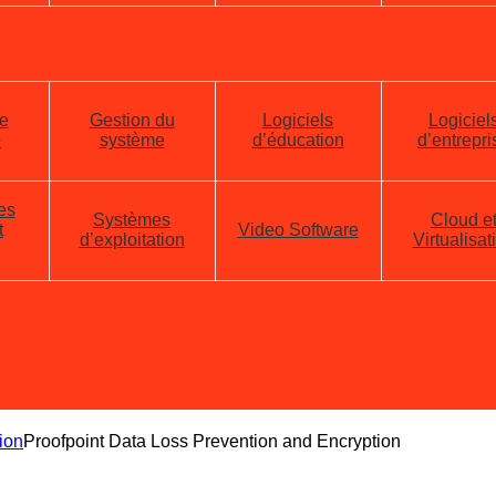
e
Gestion du
Logiciels
Logiciel
e
système
d’éducation
d’entrepri
es
Systèmes
Cloud e
t
Video Software
d’exploitation
Virtualisat
ion
Proofpoint Data Loss Prevention and Encryption