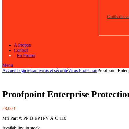
Outils de s
A Propos
Contact
En Promo
Menu
Accueil
Logiciels
antivirus et sécurité
Virus Protection
Proofpoint Enter
Proofpoint Enterprise Protecti
28,00
€
Mfr Part #: PP-B-EPTPV-A-C-110
Availability:
in stock