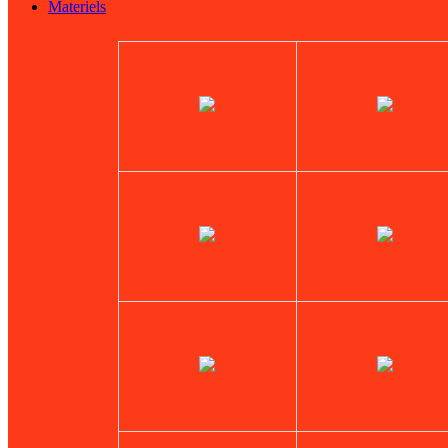
Materiels
Sharp
Synology
Targus
Toshiba
Tp-Link
Verbatim
Western Digital
Xerox
Zebra