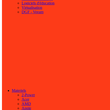
Logiciels d'éducation
Virtualisation
DGF - Veeam
Materiels
2-Power
Acer
AMD
Apple