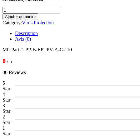
quantité
de
Ajouter au panier
Proofpoint
Category:
Virus Protection
Enterprise
Protection
Description
and
Avis (0)
Privacy
Bundle
Mfr Part #: PP-B-EPTPV-A-C-110
Appliance
Edition
0
/ 5
with
F-
00 Reviews
Secure
5
Star
4
Star
3
Star
2
Star
1
Star