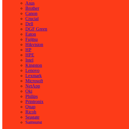
Asus
Brother
Canon
Crucial
Dell
DGF Green
Eaton
Fujitsu
Hikvision
HP
HPE
Intel
Kingston
Lenovo
Lexmark
Microsoft
NetApp
Oki
Philips
Printronix
Qnap
Ricoh
Seagate
Samsung
SanDisk