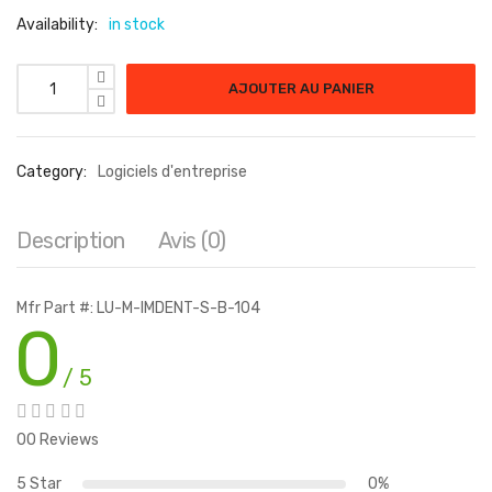
Availability:
in stock
quantité de Proofpoint Internal Mail Defense Enterprise
AJOUTER AU PANIER
Category:
Logiciels d'entreprise
Description
Avis (0)
Mfr Part #: LU-M-IMDENT-S-B-104
0
/ 5
00 Reviews
5 Star
0%