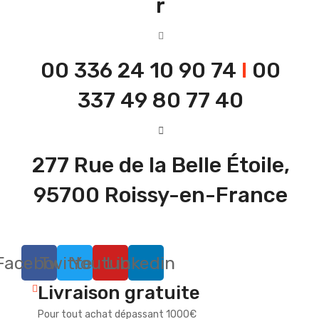
r
00 336 24 10 90 74
I
00
337 49 80 77 40
277 Rue de la Belle Étoile,
95700 Roissy-en-France
Facebook
Twitter
Youtube
Linkedin
Livraison gratuite
Pour tout achat dépassant 1000€