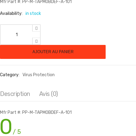
Mfr Part #: PP-M-TAPMOBDEF-A-101
Availability:
in stock
quantité de Proofpoint Marble Targeted Attack Protection Mob
AJOUTER AU PANIER
Category:
Virus Protection
Description
Avis (0)
Mfr Part #: PP-M-TAPMOBDEF-A-101
0
/ 5