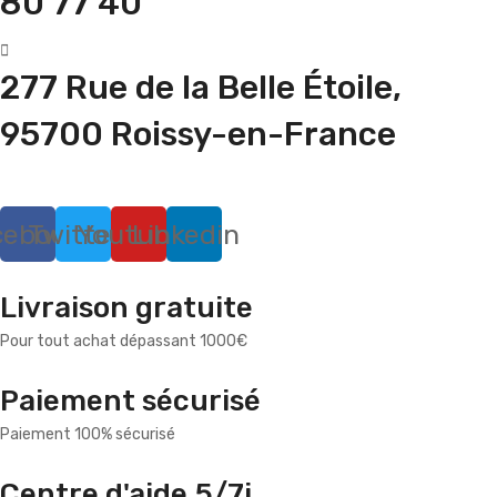
80 77 40
277 Rue de la Belle Étoile,
95700 Roissy-en-France
cebook
Twitter
Youtube
Linkedin
Livraison gratuite
Pour tout achat dépassant 1000€
Paiement sécurisé
Paiement 100% sécurisé
Centre d'aide 5/7j