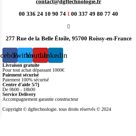
contact@dgftechnologie.fr
00 336 24 10 90 74
I
00 337 49 80 77 40
277 Rue de la Belle Étoile, 95700 Roissy-en-France
acebook
Twitter
Youtube
Linkedin
Livraison gratuite
Pour tout achat dépassant 1000€
Paiement sécurisé
Paiement 100% sécurisé
Centre d'aide 5/7j
De 9h00 - 18h00
Service Delivery
Accompagnement garantie constructeur
Copyright © dgftechnologie
.
tous droits réservés © 2024