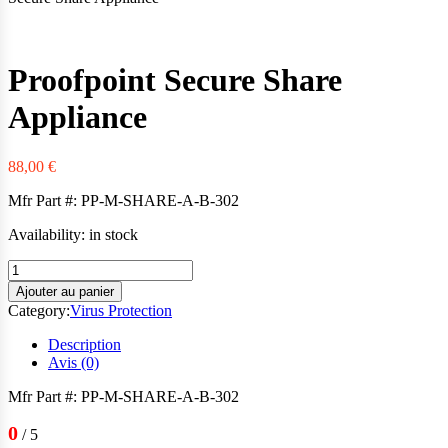
Western Digital
Xerox
Zebra
Proofpoint Secure Share
Appliance
88,00
€
Mfr Part #: PP-M-SHARE-A-B-302
Availability:
in stock
quantité
de
Ajouter au panier
Proofpoint
Category:
Virus Protection
Secure
Share
Description
Appliance
Avis (0)
Mfr Part #: PP-M-SHARE-A-B-302
0
/ 5