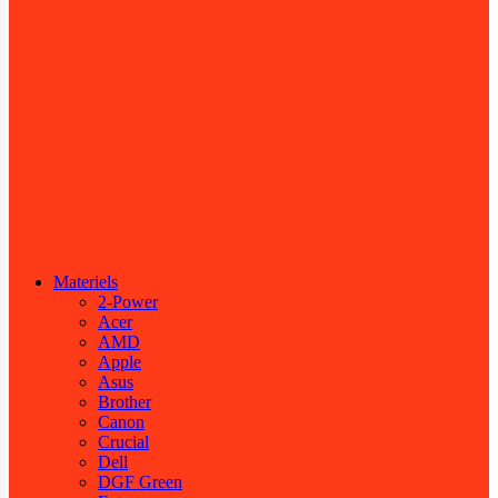
Materiels
2-Power
Acer
AMD
Apple
Asus
Brother
Canon
Crucial
Dell
DGF Green