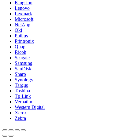
Kingston
Lenovo
Lexmark
Microsoft
NetApp
Oki
Philips
Printronix
Qnap
Ricoh
Seagate
Samsung
SanDisk
Sharp
Synology
Targus
Toshiba
Tp-Link
Verbatim
Western Digital
Xerox
Zebra