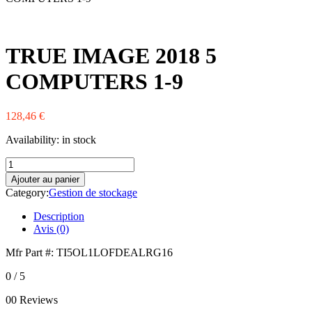
Western Digital
Xerox
Zebra
TRUE IMAGE 2018 5
COMPUTERS 1-9
128,46
€
Availability:
in stock
quantité
de
Ajouter au panier
TRUE
Category:
Gestion de stockage
IMAGE
2018
Description
5
Avis (0)
COMPUTERS
1-
Mfr Part #: TI5OL1LOFDEALRG16
9
0
/ 5
00 Reviews