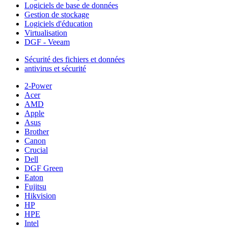
Logiciels de base de données
Gestion de stockage
Logiciels d'éducation
Virtualisation
DGF - Veeam
Sécurité des fichiers et données
antivirus et sécurité
2-Power
Acer
AMD
Apple
Asus
Brother
Canon
Crucial
Dell
DGF Green
Eaton
Fujitsu
Hikvision
HP
HPE
Intel