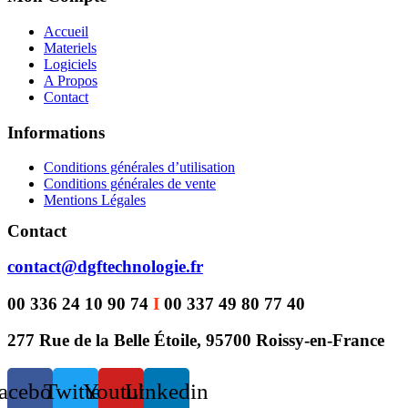
Accueil
Materiels
Logiciels
A Propos
Contact
Informations
Conditions générales d’utilisation
Conditions générales de vente
Mentions Légales
Contact
contact@dgftechnologie.fr
00 336 24 10 90 74
I
00 337 49 80 77 40
277 Rue de la Belle Étoile, 95700 Roissy-en-France
acebook
Twitter
Youtube
Linkedin