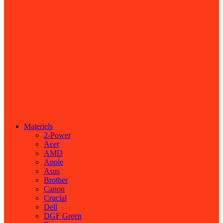
Materiels
2-Power
Acer
AMD
Apple
Asus
Brother
Canon
Crucial
Dell
DGF Green