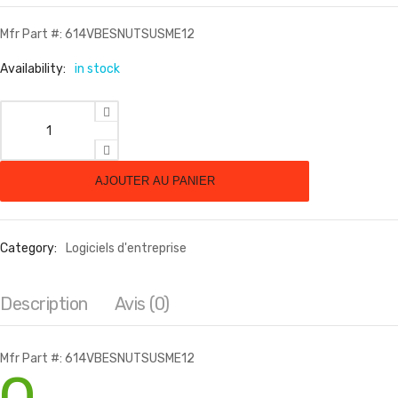
Mfr Part #: 614VBESNUTSUSME12
Availability:
in stock
quantité de VIPRE Email Advanced Threat Protection Subscript
AJOUTER AU PANIER
Category:
Logiciels d'entreprise
Description
Avis (0)
Mfr Part #: 614VBESNUTSUSME12