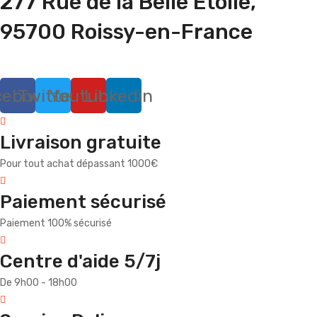
277 Rue de la Belle Étoile,
95700 Roissy-en-France
cebook
Twitter
Youtube
Linkedin
Livraison gratuite
Pour tout achat dépassant 1000€
Paiement sécurisé
Paiement 100% sécurisé
Centre d'aide 5/7j
De 9h00 - 18h00