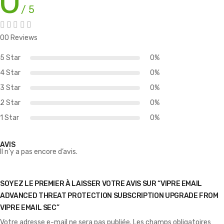
0
/ 5
00 Reviews
5 Star
0%
4 Star
0%
3 Star
0%
2 Star
0%
1 Star
0%
AVIS
Il n’y a pas encore d’avis.
SOYEZ LE PREMIER À LAISSER VOTRE AVIS SUR “VIPRE EMAIL
ADVANCED THREAT PROTECTION SUBSCRIPTION UPGRADE FROM
VIPRE EMAIL SEC”
Votre adresse e-mail ne sera pas publiée.
Les champs obligatoires