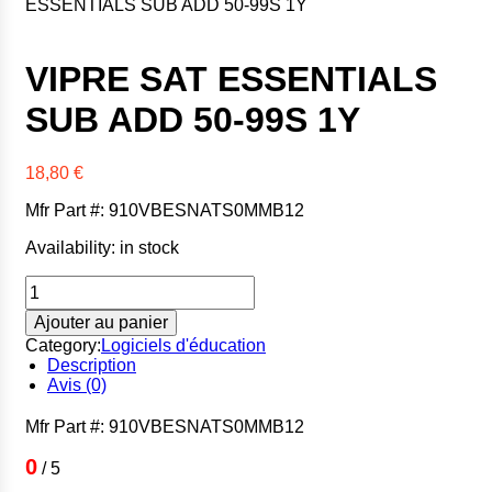
ESSENTIALS SUB ADD 50-99S 1Y
Xerox
Zebra
VIPRE SAT ESSENTIALS
SUB ADD 50-99S 1Y
18,80
€
Mfr Part #: 910VBESNATS0MMB12
Availability:
in stock
quantité
de
Ajouter au panier
VIPRE
SAT
Category:
Logiciels d'éducation
ESSENTIALS
Description
SUB
Avis (0)
ADD
50-
Mfr Part #: 910VBESNATS0MMB12
99S
1Y
0
/ 5