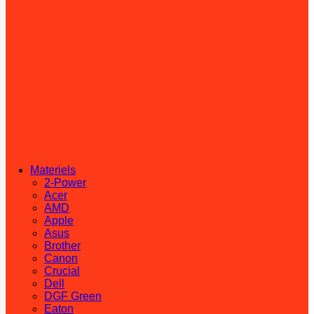
Materiels
2-Power
Acer
AMD
Apple
Asus
Brother
Canon
Crucial
Dell
DGF Green
Eaton