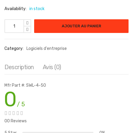
Availability:
in stock
quantité de WEB CONTENT LIC-4Y-50 QTY 50-99
AJOUTER AU PANIER
Category:
Logiciels d'entreprise
Description
Avis (0)
Mfr Part #: SWL-4-50
0
/ 5
00 Reviews
5 Star
0%