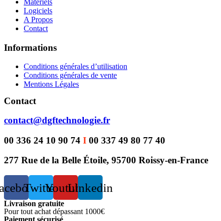
Materiels
Logiciels
A Propos
Contact
Informations
Conditions générales d’utilisation
Conditions générales de vente
Mentions Légales
Contact
contact@dgftechnologie.fr
00 336 24 10 90 74
I
00 337 49 80 77 40
277 Rue de la Belle Étoile, 95700 Roissy-en-France
acebook
Twitter
Youtube
Linkedin
Livraison gratuite
Pour tout achat dépassant 1000€
Paiement sécurisé