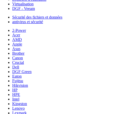
Virtualisation
DGF - Veeam
Sécurité des fichiers et données
antivirus et sécurité
2-Power
Acer
AMD
Apple
Asus
Brother
Canon
Crucial
Dell
DGF Green
Eaton
Fujitsu
Hikvision
HP
HPE
Intel
Kingston
Lenovo
Lexmark