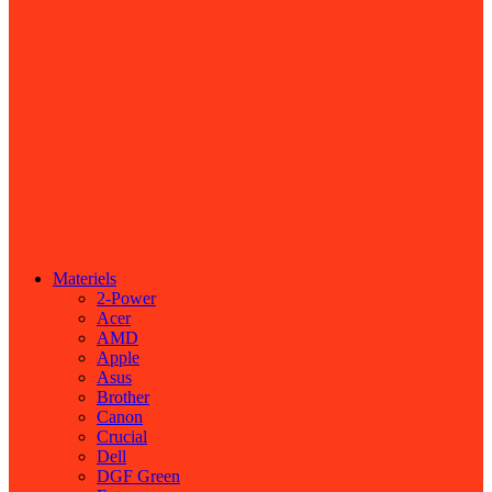
Materiels
2-Power
Acer
AMD
Apple
Asus
Brother
Canon
Crucial
Dell
DGF Green