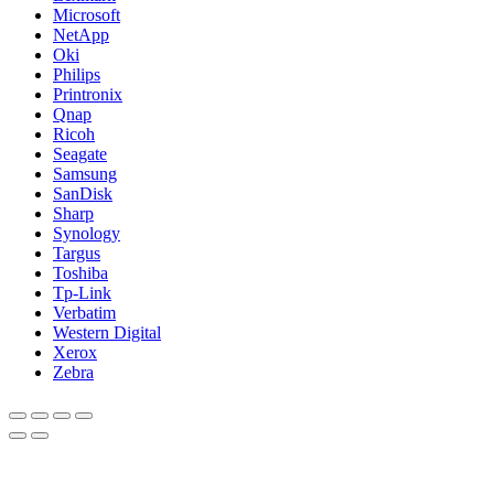
Microsoft
NetApp
Oki
Philips
Printronix
Qnap
Ricoh
Seagate
Samsung
SanDisk
Sharp
Synology
Targus
Toshiba
Tp-Link
Verbatim
Western Digital
Xerox
Zebra