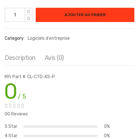
quantité de CLAROTY CTD-EXTRA SMALL < 50
AJOUTER AU PANIER
Category:
Logiciels d'entreprise
Description
Avis (0)
Mfr Part #: CL-CTD-XS-P
0
/ 5
00 Reviews
5 Star
0%
4 Star
0%