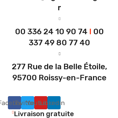
r
00 336 24 10 90 74
I
00
337 49 80 77 40
277 Rue de la Belle Étoile,
95700 Roissy-en-France
Facebook
Twitter
Youtube
Linkedin
Livraison gratuite