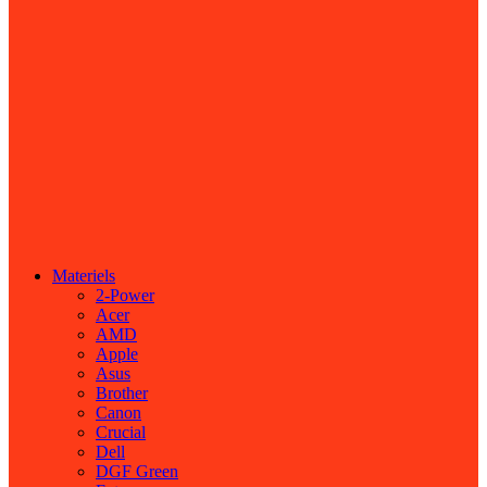
Materiels
2-Power
Acer
AMD
Apple
Asus
Brother
Canon
Crucial
Dell
DGF Green