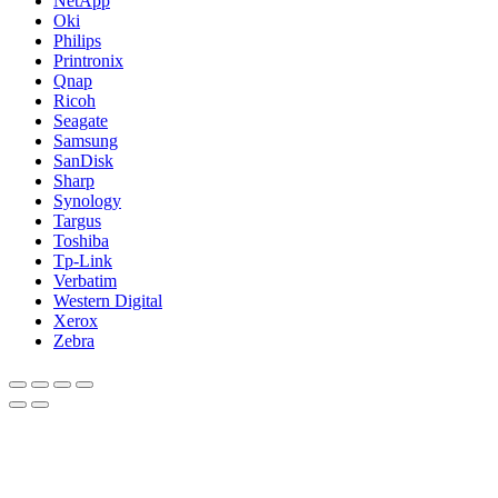
NetApp
Oki
Philips
Printronix
Qnap
Ricoh
Seagate
Samsung
SanDisk
Sharp
Synology
Targus
Toshiba
Tp-Link
Verbatim
Western Digital
Xerox
Zebra