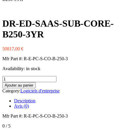
Western Digital
Xerox
Zebra
DR-ED-SAAS-SUB-CORE-
B250-3YR
50817,00
€
Mfr Part #: R-E-PC-S-CO-B-250-3
Availability:
in stock
quantité
de
Ajouter au panier
DR-
Category:
Logiciels d'entreprise
ED-
SAAS-
Description
SUB-
Avis (0)
CORE-
B250-
Mfr Part #: R-E-PC-S-CO-B-250-3
3YR
0
/ 5