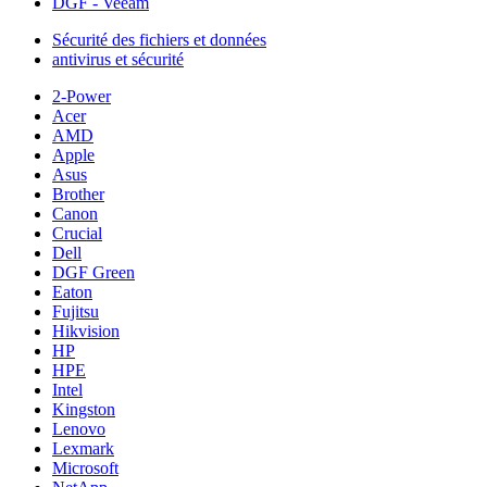
DGF - Veeam
Sécurité des fichiers et données
antivirus et sécurité
2-Power
Acer
AMD
Apple
Asus
Brother
Canon
Crucial
Dell
DGF Green
Eaton
Fujitsu
Hikvision
HP
HPE
Intel
Kingston
Lenovo
Lexmark
Microsoft