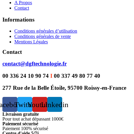
A Propos
Contact
Informations
Conditions générales d’utilisation
Conditions générales de vente
Mentions Légales
Contact
contact@dgftechnologie.fr
00 336 24 10 90 74
I
00 337 49 80 77 40
277 Rue de la Belle Étoile, 95700 Roissy-en-France
acebook
Twitter
Youtube
Linkedin
Livraison gratuite
Pour tout achat dépassant 1000€
Paiement sécurisé
Paiement 100% sécurisé
Centre d'aide 5/7j