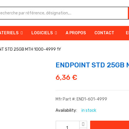
ATERIELS
LOGICIELS
A PROPOS
CONTACT
E
NT STD 25GB MTH 1000-4999 1Y
ENDPOINT STD 25GB 
6,36
€
Mfr Part #: END1-601-4999
Availability:
in stock
quantité de ENDPOINT STD 25GB MT