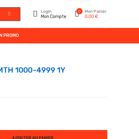
Login
0
Mon Panier:
Mon Compte
0,00
€
N PROMO
MTH 1000-4999 1Y
H 1000-4999 1Y
AJOUTER AU PANIER