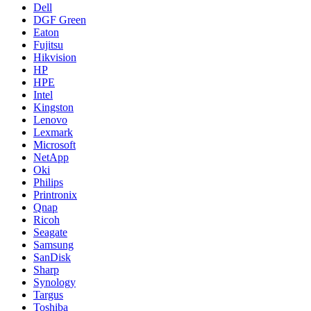
Dell
DGF Green
Eaton
Fujitsu
Hikvision
HP
HPE
Intel
Kingston
Lenovo
Lexmark
Microsoft
NetApp
Oki
Philips
Printronix
Qnap
Ricoh
Seagate
Samsung
SanDisk
Sharp
Synology
Targus
Toshiba