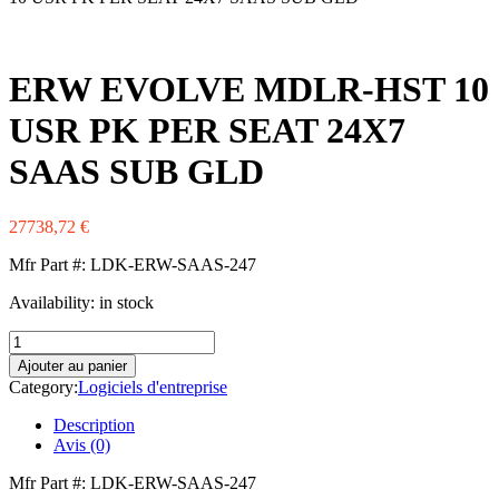
Western Digital
Xerox
Zebra
ERW EVOLVE MDLR-HST 10
USR PK PER SEAT 24X7
SAAS SUB GLD
27738,72
€
Mfr Part #: LDK-ERW-SAAS-247
Availability:
in stock
Ajouter au panier
Category:
Logiciels d'entreprise
Description
Avis (0)
Mfr Part #: LDK-ERW-SAAS-247