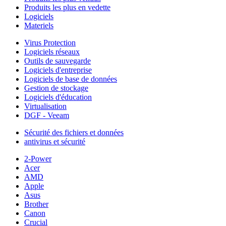
Produits les plus en vedette
Logiciels
Materiels
Virus Protection
Logiciels réseaux
Outils de sauvegarde
Logiciels d'entreprise
Logiciels de base de données
Gestion de stockage
Logiciels d'éducation
Virtualisation
DGF - Veeam
Sécurité des fichiers et données
antivirus et sécurité
2-Power
Acer
AMD
Apple
Asus
Brother
Canon
Crucial