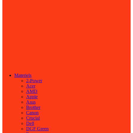
Materiels
2-Power
Acer
AMD
Apple
Asus
Brother
Canon
Crucial
Dell
DGF Green