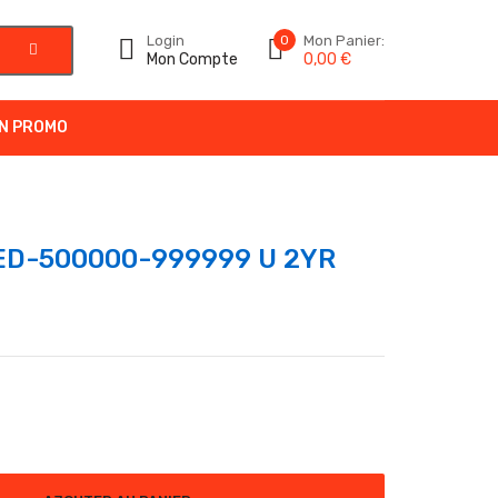
Login
0
Mon Panier:
Mon Compte
0,00
€
N PROMO
ED-500000-999999 U 2YR
D-500000-999999 U 2YR