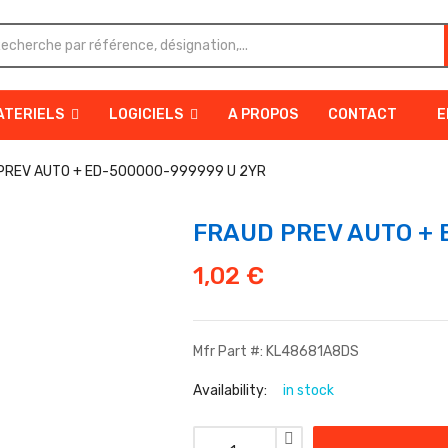
ATERIELS
LOGICIELS
A PROPOS
CONTACT
E
PREV AUTO + ED-500000-999999 U 2YR
FRAUD PREV AUTO + 
1,02
€
Mfr Part #: KL48681A8DS
Availability:
in stock
quantité de FRAUD PREV AUTO + E