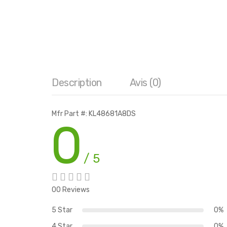
Description
Avis (0)
Mfr Part #: KL48681A8DS
0
/ 5
00 Reviews
5 Star
0%
4 Star
0%