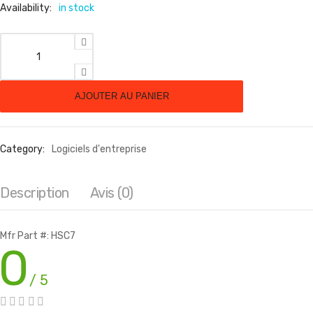
Availability:
in stock
quantité de HIPERINTERFACE ADD-ON LICENSE
AJOUTER AU PANIER
Category:
Logiciels d'entreprise
Description
Avis (0)
Mfr Part #: HSC7
0
/ 5