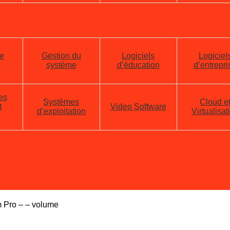
e
Gestion du
Logiciels
Logiciel
e
système
d’éducation
d’entrepri
es
Systèmes
Cloud e
t
Video Software
d’exploitation
Virtualisat
 Pro – – volume