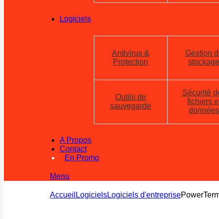
Logiciels
Antivirus &
Gestion d
Protection
stockag
Sécurité d
Outils de
fichiers e
sauvegarde
données
A Propos
Contact
En Promo
Menu
Accueil
Logiciels
Logiciels d'entreprise
PowerTerm