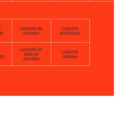
s
Logiciels de
Logiciels
se
données
graphiques
Logiciels de
t
Logiciels
base de
ion
réseaux
données