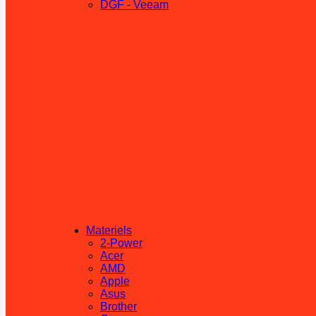
DGF - Veeam
Materiels
2-Power
Acer
AMD
Apple
Asus
Brother