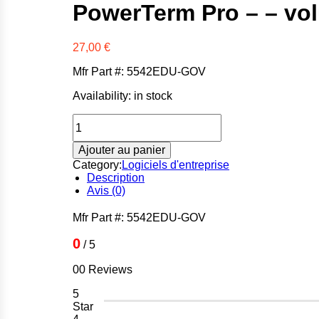
PowerTerm Pro – – vo
27,00
€
Mfr Part #: 5542EDU-GOV
Availability:
in stock
quantité
de
PowerTerm
Ajouter au panier
Pro
Category:
Logiciels d'entreprise
-
Description
-
Avis (0)
volume
Mfr Part #: 5542EDU-GOV
0
/ 5
00 Reviews
5
Star