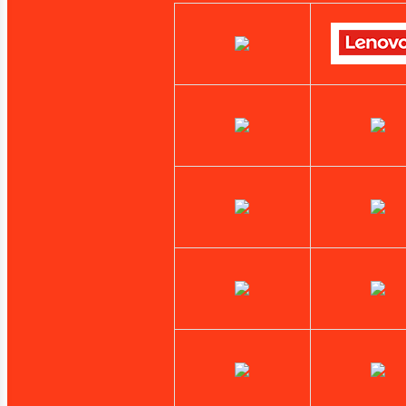
Targus
Toshiba
Tp-Link
Verbatim
Western Digital
Xerox
Zebra