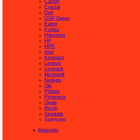
Canon
Crucial
Dell
DGF Green
Eaton
Fujitsu
Hikvision
HP
HPE
Intel
Kingston
Lenovo
Lexmark
Microsoft
NetApp
Oki
Philips
Printronix
Qnap
Ricoh
Seagate
Samsung
SanDisk
Materiels
Sharp
Synology