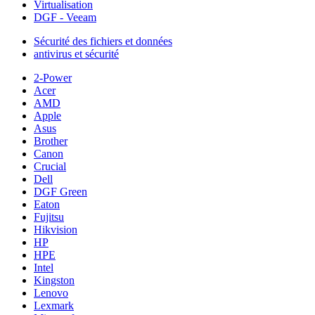
Virtualisation
DGF - Veeam
Sécurité des fichiers et données
antivirus et sécurité
2-Power
Acer
AMD
Apple
Asus
Brother
Canon
Crucial
Dell
DGF Green
Eaton
Fujitsu
Hikvision
HP
HPE
Intel
Kingston
Lenovo
Lexmark