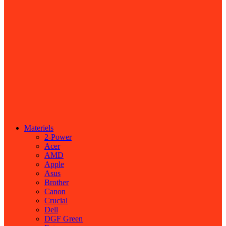
Materiels
2-Power
Acer
AMD
Apple
Asus
Brother
Canon
Crucial
Dell
DGF Green