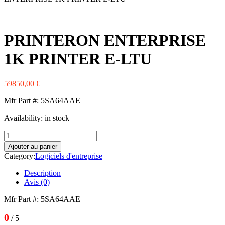
Western Digital
Xerox
Zebra
PRINTERON ENTERPRISE
1K PRINTER E-LTU
59850,00
€
Mfr Part #: 5SA64AAE
Availability:
in stock
quantité
de
Ajouter au panier
PRINTERON
Category:
Logiciels d'entreprise
ENTERPRISE
1K
Description
PRINTER
Avis (0)
E-
LTU
Mfr Part #: 5SA64AAE
0
/ 5