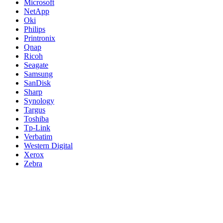
Microsoft
NetApp
Oki
Philips
Printronix
Qnap
Ricoh
Seagate
Samsung
SanDisk
Sharp
Synology
Targus
Toshiba
Tp-Link
Verbatim
Western Digital
Xerox
Zebra